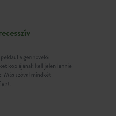
ecesszív
például a gerincvelői
ét kópiájának kell jelen lennie
z. Más szóval mindkét
ágot.