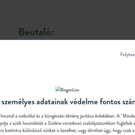
Beutaló:
Az alapellátásban dolgozó orvos által kia
Folytas
amelynek révén a beteg szakorvosi ellátás
személyes adatainak védelme fontos sz
t használ a weboldal és a böngészési élmény javítása érdekében. A "Mind
gadja a sütik használatát a Sütikre vonatkozó
szabályzatunkban
foglaltak 
ra kattintva különböző sütiket is kezelhet, vagy dönthet úgy, hogy csak a