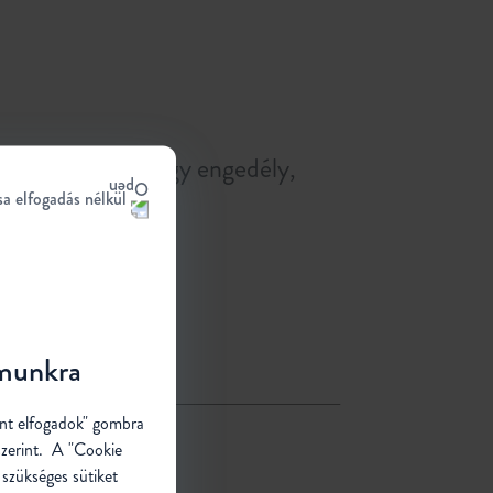
dott rendelvény vagy engedély,
sa elfogadás nélkül
ban részesülhet.
ámunkra
ent elfogadok" gombra
szerint. A "Cookie
 szükséges sütiket