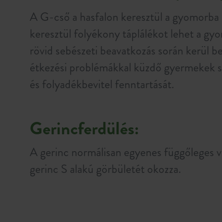
A G-cső a hasfalon keresztül a gyomorba
keresztül folyékony táplálékot lehet a gy
rövid sebészeti beavatkozás során kerül be
étkezési problémákkal küzdő gyermekek s
és folyadékbevitel fenntartását.
Gerincferdülés:
A gerinc normálisan egyenes függőleges vo
gerinc S alakú görbületét okozza.