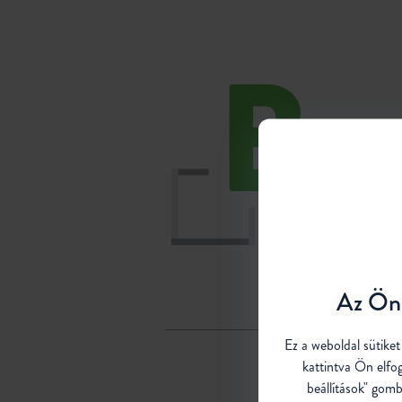
B
Az Ön 
Ez a weboldal sütike
kattintva Ön elfo
beállítások" gomb