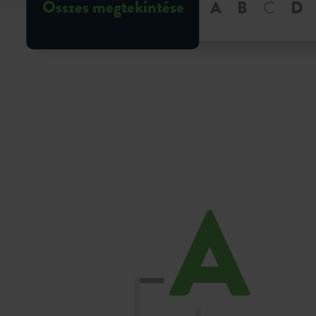
Összes megtekintése
A
B
C
D
A