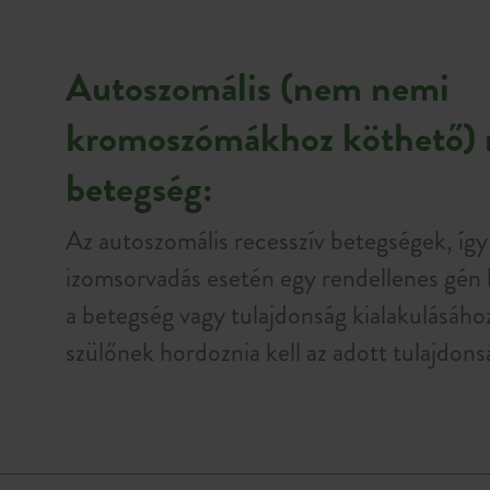
Autoszomális (nem nemi
kromoszómákhoz köthető) r
betegség:
Az autoszomális recesszív betegségek, így 
izomsorvadás esetén egy rendellenes gén k
a betegség vagy tulajdonság kialakulásáho
szülőnek hordoznia kell az adott tulajdons