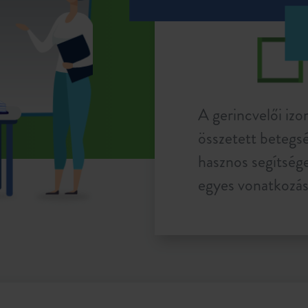
A gerincvelői i
összetett betegsé
hasznos segítség
egyes vonatkozás