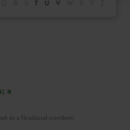
Q
R
S
T
Ü
V
W
X
Y
Z
; a
ek és a fáradással szembeni