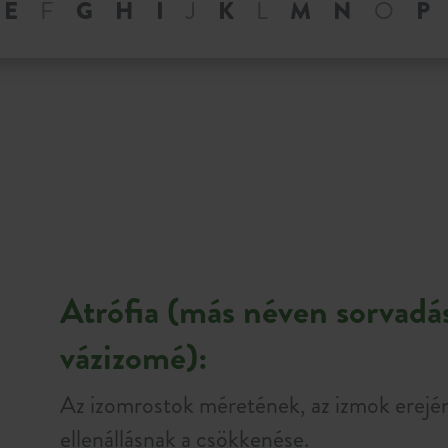
E
F
G
H
I
J
K
L
M
N
O
P
Atrófia (más néven sorvadás
vázizomé):
Az izomrostok méretének, az izmok erején
ellenállásnak a csökkenése.