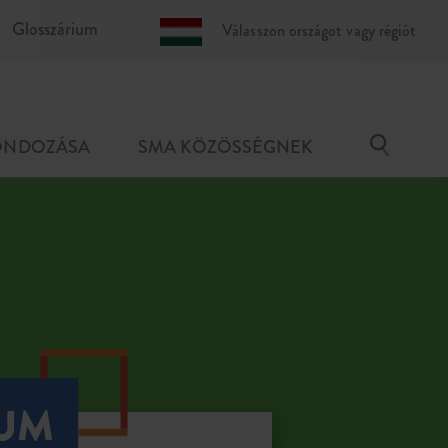
Glosszárium
Válasszon országot vagy régiót
GONDOZÁSA
SMA KÖZÖSSÉGNEK
IUM