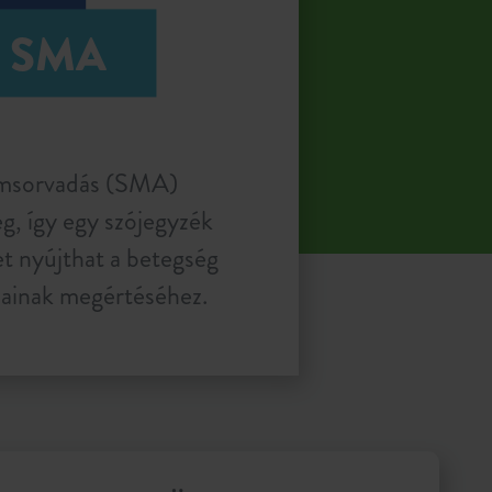
SMA
zomsorvadás (SMA)
g, így egy szójegyzék
et nyújthat a betegség
ainak megértéséhez.