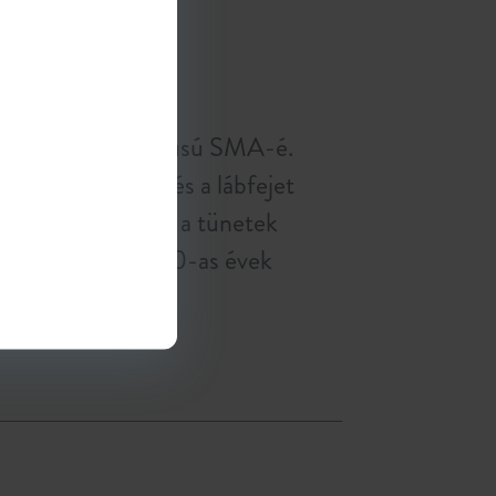
 neuropathia
 mint az I-IV. típusú SMA-é.
en csak a kezet és a lábfejet
adást okoz. Noha a tünetek
ecsemőkortól a 30-as évek