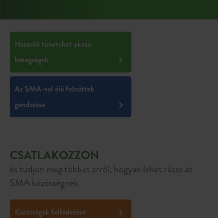
Hasonló tüneteket okozó
betegségek
Az SMA-val élő felnőttek
gondozása
CSATLAKOZZON
és tudjon meg többet arról, hogyan lehet része az
SMA közösségnek
Közösségek felfedezése