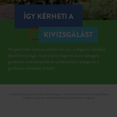
ÍGY KÉRHETI A
KIVIZSGÁLÁST
Ha gerincvelői izomsorvadásról van szó, a diagnózis időzítése
döntő fontosságú, mivel a korai diagnózis korai támogató
gondozást eredményezhet és csökkentheti a betegre és a
gondozóra nehezedő stresszt.
1
A kiadványban szereplő személyek valódi betegek, és történetük felhasználásához a betegek illetve
családjaik hozzájárultak. A fényképek kizárólag illusztrációként szolgálnak.