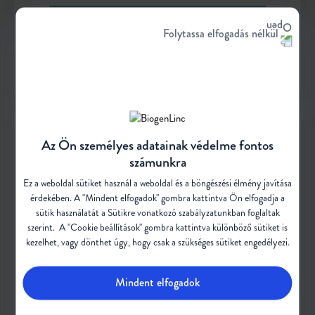
A megkésett diagnózis gyakorinak mondható,
Folytassa elfogadás nélkül
ami esetlegesen befolyásolhatja a gondozási
lehetőségeket
1
Az Ön személyes adatainak védelme fontos
számunkra
Ez a weboldal sütiket használ a weboldal és a böngészési élmény javítása
érdekében. A "Mindent elfogadok" gombra kattintva Ön elfogadja a
sütik használatát a Sütikre vonatkozó
szabályzatunkban
foglaltak
szerint. A "Cookie beállítások" gombra kattintva különböző sütiket is
kezelhet, vagy dönthet úgy, hogy csak a szükséges sütiket engedélyezi.
2.
Mindent elfogadok
Az SMA genetikai diagnózisának birtokában,
Ön részesülhet a megfelelő