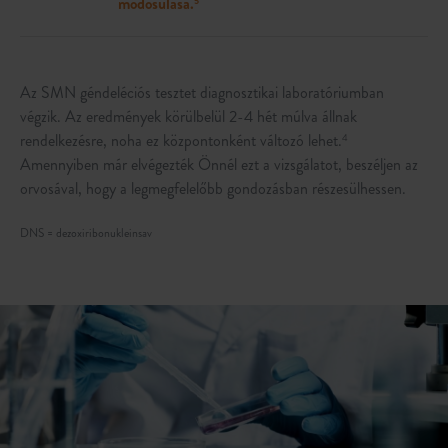
módosulása.
5
Az SMN géndeléciós tesztet diagnosztikai laboratóriumban
végzik. Az eredmények körülbelül 2-4 hét múlva állnak
rendelkezésre, noha ez központonként változó lehet.
4
Amennyiben már elvégezték Önnél ezt a vizsgálatot, beszéljen az
orvosával, hogy a legmegfelelőbb gondozásban részesülhessen.
DNS = dezoxiribonukleinsav