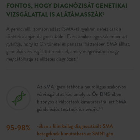
FONTOS, HOGY DIAGNÓZISÁT GENETIKAI
VIZSGÁLATTAL IS ALÁTÁMASSZÁK
6
A gerincvelői izomsorvadást (SMA-t) gyakran nehéz csak a
tünetek alapján diagnosztizálni. Ezért amikor egy szakember azt
gyanítja, hogy az Ön tünetei és panaszai hátterében SMA állhat,
genetikai vérvizsgálatot rendel el, amely megerősítheti vagy
megcáfolhatja az előzetes diagnózist.
2
Az SMA igazolásához a neurológus szakorvos
vérvizsgálatot kér, amely az Ön DNS-ében
bizonyos elváltozások kimutatására, ezt SMA
géndeléciós tesztnek is nevezik.
3-5
95-98%
-ában a klinikailag diagnosztizált SMA
betegeknek kimutatható az SMN1 gén