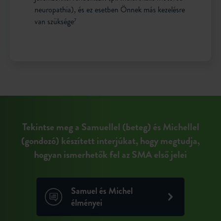
neuropathia), és ez esetben Önnek más kezelésre
van szüksége
7
Tekintse meg a Samuellel (beteg) és Michellel
(gondozó) készített interjúkat, hogy megtudja,
hogyan ismerhetők fel az SMA első jelei
Samuel és Michel
élményei