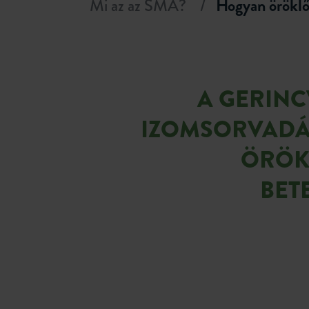
Mi az az SMA?
Hogyan örökl
A GERINC
IZOMSORVADÁ
ÖRÖK
BET