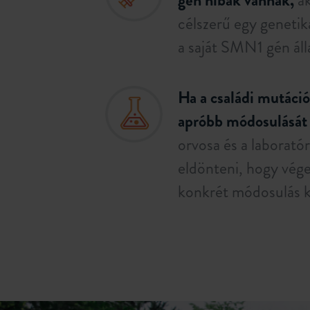
gén hibák vannak,
ak
célszerű egy genetika
a saját SMN1 gén áll
Ha a családi mutáció
apróbb módosulását 
orvosa és a laborató
eldönteni, hogy vége
konkrét módosulás k