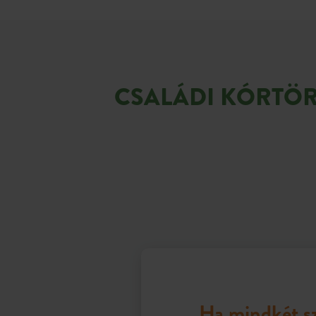
CSALÁDI KÓRTÖ
Ha mindkét sz