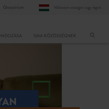
Glosszárium
Válasszon országot vagy régiót
GONDOZÁSA
SMA KÖZÖSSÉGNEK
YAN