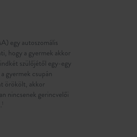
MA) egy autoszomális
enti, hogy a gyermek akkor
indkét szülőjétől egy-egy
 a gyermek csupán
 örökölt, akkor
an nincsenek gerincvelői
.
1