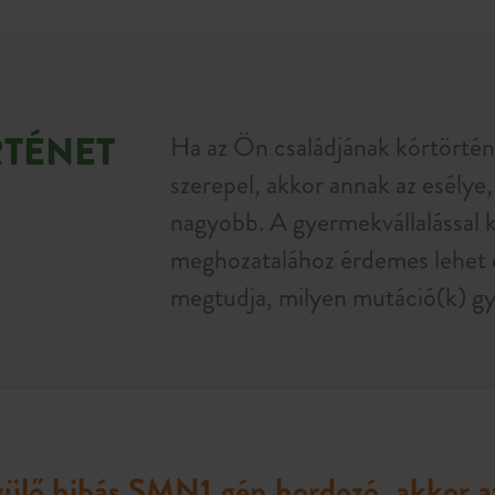
RTÉNET
Ha az Ön családjának kórtörtén
szerepel, akkor annak az esélye
nagyobb. A gyermekvállalással 
meghozatalához érdemes lehet e
megtudja, milyen mutáció(k) gy
ülő hibás SMN1 gén hordozó, akkor az