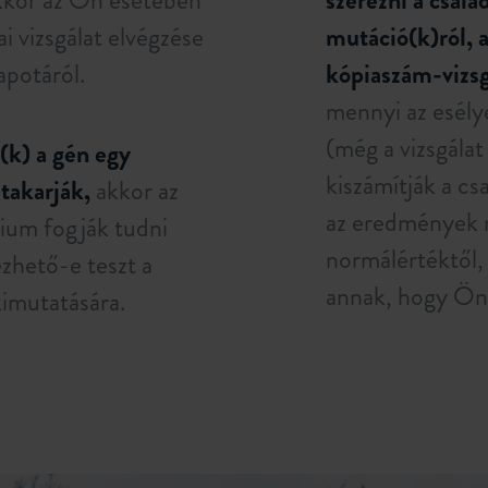
kor az Ön esetében
szerezni a csalá
i vizsgálat elvégzése
mutáció(k)ról, 
apotáról.
kópiaszám-vizsg
mennyi az esél
(még a vizsgálat
(k) a gén egy
kiszámítják a cs
takarják,
akkor az
az eredmények n
rium fogják tudni
normálértéktől, 
zhető-e teszt a
annak, hogy Ön
imutatására.