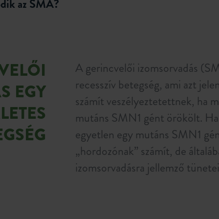
ődik az SMA?
VELŐI
A gerincvelői izomsorvadás (S
recesszív betegség, ami azt jel
S EGY
számít veszélyeztetettnek, ha m
LETES
mutáns SMN1 gént örökölt. Ha
EGSÉG
egyetlen egy mutáns SMN1 gént
„hordozónak” számít, de általáb
izomsorvadásra jellemző tünetei