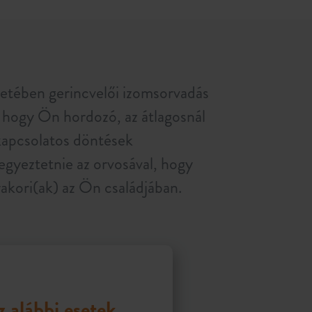
etében gerincvelői izomsorvadás
, hogy Ön hordozó, az átlagosnál
kapcsolatos döntések
gyeztetnie az orvosával, hogy
akori(ak) az Ön családjában.
 alábbi esetek