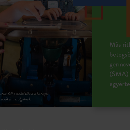
Más rit
betegsé
gerincv
(SMA) k
egyérte