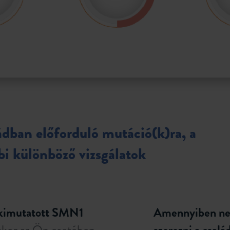
ádban előforduló mutáció(k)ra, a
bi különböző vizsgálatok
 kimutatott SMN1
Amennyiben ne