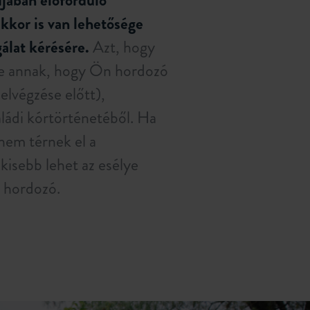
djában előforduló
akkor is van lehetősége
álat kérésére.
Azt, hogy
ye annak, hogy Ön hordozó
 elvégzése előtt),
aládi kórtörténetéből. Ha
em térnek el a
kisebb lehet az esélye
 hordozó.