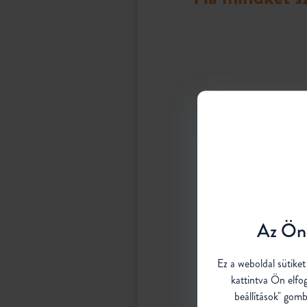
Az Ön 
Ez a weboldal sütike
kattintva Ön elfo
beállítások" gomb