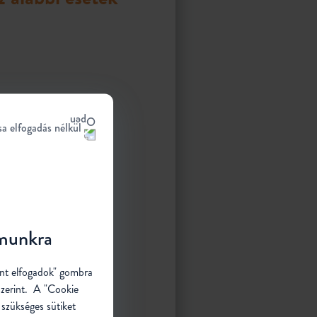
sa elfogadás nélkül
ámunkra
ent elfogadok" gombra
szerint. A "Cookie
 szükséges sütiket