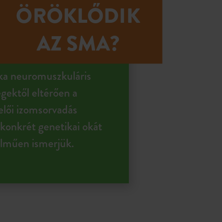
ÖRÖKLŐDIK
AZ SMA?
ka neuromuszkuláris
gektől eltérően a
elői izomsorvadás
onkrét genetikai okát
lműen ismerjük.