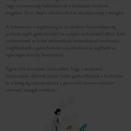
vagy izommerevség kialakulásának a kockázatát hordozza
magában. Ez az állapot állandósulhat és akadályozhatja a mozgást.
A fizikoterápia a rugalmasság és az általános funkcióképesség
javítását segítő gyakorlatokból és nyújtási technikákból állhat. Ezek
csökkenthetik az ízületi deformitások kialakulásának kockázatát,
megfékezhetik a gerincferdülés súlyosbodását és segíthetik az
egészséges testsúly fenntartását.
Egyre több bizonyíték szól amellett, hogy a rendszeres
fizikoterápiás alkalmak pozitív hatást gyakorolhatnak a funkciókra
és a betegség súlyosbodására a gerincvelői izomsorvadásban
szenvedő betegek esetében.
1