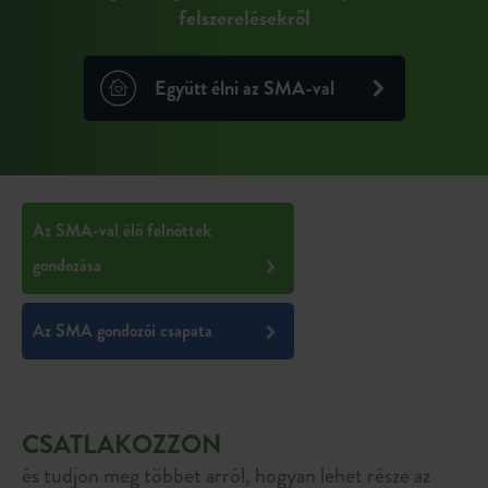
felszerelésekről
Együtt élni az SMA-val
Az SMA-val élő felnőttek
gondozása
Az SMA gondozói csapata
CSATLAKOZZON
és tudjon meg többet arról, hogyan lehet része az