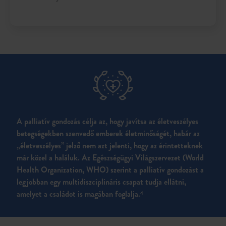
A palliatív gondozás célja az, hogy javítsa az életveszélyes
betegségekben szenvedő emberek életminőségét, habár az
„életveszélyes” jelző nem azt jelenti, hogy az érintetteknek
már közel a haláluk. Az Egészségügyi Világszervezet (World
Health Organization, WHO) szerint a palliatív gondozást a
legjobban egy multidiszciplináris csapat tudja ellátni,
amelyet a családot is magában foglalja.
4