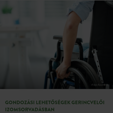
GONDOZÁSI LEHETŐSÉGEK
GERINCVELŐI
IZOMSORVADÁSBAN