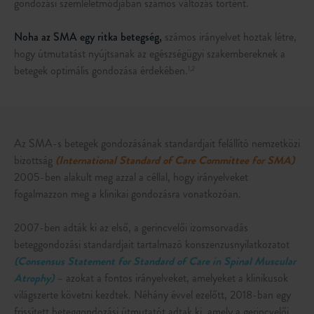
gondozási szemléletmódjában számos változás történt.
Noha az SMA egy ritka betegség,
számos irányelvet hoztak létre,
hogy útmutatást nyújtsanak az egészségügyi szakembereknek a
betegek optimális gondozása érdekében.
1,2
Az SMA-s betegek gondozásának standardjait felállító nemzetközi
bizottság
(International Standard of Care Committee for SMA)
2005-ben alakult meg azzal a céllal, hogy irányelveket
fogalmazzon meg a klinikai gondozásra vonatkozóan.
2007-ben adták ki az első, a gerincvelői izomsorvadás
beteggondozási standardjait tartalmazó konszenzusnyilatkozatot
(Consensus Statement for Standard of Care in Spinal Muscular
Atrophy)
– azokat a fontos irányelveket, amelyeket a klinikusok
világszerte követni kezdtek. Néhány évvel ezelőtt, 2018-ban egy
frissített beteggondozási útmutatót adtak ki, amely a gerincvelői