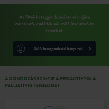
Az SMA beteggondozási standardjára
vonatkozó, családoknak szóló útmutató itt
érhető el:
SMA beteggondozási irányelvek
A GONDOZÁS SZINTJE A PROAKTÍVTÓL
A
PALLIATÍVIG TERJEDHET