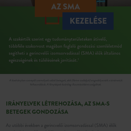
AZ SMA
KEZELÉSE
A szakértők szerint egy tudományterületeken átívelő,
többféle szakorvost magában foglaló gondozási szemléletmód
segítheti a gerincvelői izomsorvadással (SMA) élők általános
egészségének és túlélésének javítását.
1
A kiadványban szereplő személyek valódi betegek, akik (illetve családjuk) engedélyezték a történetük
felhasználását. A fényképek kizárólag illusztrációként szolgálnak.
IRÁNYELVEK
LÉTREHOZÁSA,
AZ SMA-S
BETEGEK GONDOZÁSA
Az utóbbi években a gerincvelői izomsorvadással (SMA) élők