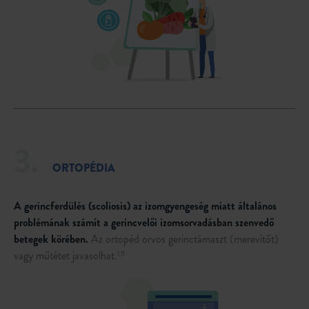
3.
ORTOPÉDIA
A gerincferdülés (scoliosis) az izomgyengeség miatt általános
problémának számít a gerincvelői izomsorvadásban szenvedő
betegek körében.
Az ortopéd orvos gerinctámaszt (merevítőt)
vagy műtétet javasolhat.
1,11