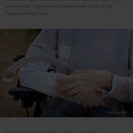
izomsorvadás megismerése és kezelése terén történt újabb
fejleményeket tükrözte.
A jelenlegi irányelvek ajánlásai szerint a gerincvelői