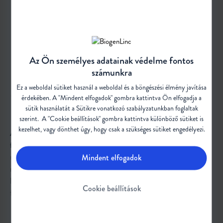
Az Ön személyes adatainak védelme fontos
számunkra
Ez a weboldal sütiket használ a weboldal és a böngészési élmény javítása
1.
érdekében. A "Mindent elfogadok" gombra kattintva Ön elfogadja a
LÉGZŐSZERVI
sütik használatát a Sütikre vonatkozó
szabályzatunkban
foglaltak
szerint. A "Cookie beállítások" gombra kattintva különböző sütiket is
kezelhet, vagy dönthet úgy, hogy csak a szükséges sütiket engedélyezi.
A gerincvelői izomsorvadás esetében a légzőszervi gondozás a
figyelem középpontjában áll.
A mellkasi izomgyengeség
megnehezítheti a légzést vagy a hatékony köhögést, és
Mindent elfogadok
megnövelheti a fertőzések kockázatát. A légzőszervi gondozási
lehetőségek nem invazív és invazív technikákat is magukba
Cookie beállítások
foglalnak.
2
A nem invazív légzéstámogatás
olyan technikákat alkalmaz,