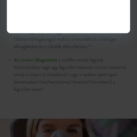
amelyekkel elkerülhetők vagy késleltethetők az invazív
beavatkozások. Egyes speciális eszközök, mint például a
lélegeztető- vagy kétszintű pozitív légnyomást biztosító
(BiPAP) készülék folyamatos levegőáramlást biztosítanak a
tüdőbe egy szájat és/vagy orrot eltakaró maszkon keresztül.
Otthon köhögéssegítő eszköz is használható a köhögés
elősegítésére és a váladék eltávolítására.
2,5
Az invazív lélegeztetés
a tüdőbe vezető légutak
biztosításában segít egy légcsőbe helyezett csövön keresztül,
amely a szájon át (intubáció) vagy a nyakon ejtett apró
bemetszésen (tracheosztómia) keresztül közvetlenül a
légcsőbe vezet.
6