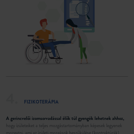
4.
FIZIKOTERÁPIA
A gerincvelői izomsorvadással élők túl gyengék lehetnek ahhoz,
hogy ízületeiket a teljes mozgástartományban képesek legyenek
mozgatni, ami az ízületi mozgások beszűkülése (kontraktúrák)