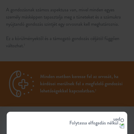
A gondozásnak számos aspektusa van, mivel minden egyes
személy másképpen tapasztalja meg a tüneteket és a számukra
nyújtandó gondozás szintjét egy orvosnak kell meghatároznia.
Ez a körülményektől és a támogató gondozás céljától függően
változhat.
1
Minden esetben keresse fel az orvosát, ha
kérdései merülnek fel a megfelelő gondozási
lehetőségekkel kapcsolatban.
1
Folytassa elfogadás nélkül