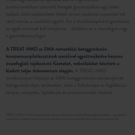
izomsorvadásban szenvedő betegek gondozásában egy széles
tudású, több szakterületet lefedő orvosi, szakértői csapatnak kell
részt vennie, a családdal együtt. Ezt a multidiszciplináris gondozást
az egyik orvosnak kell irányítania – általában ez a neurológus vagy
a gyermekneurológus.
A TREAT-NMD az SMA nemzetközi beteggondozási
konszenzusnyilatkozatának szerzőivel együttműködve hasznos
összefoglaló tájékoztató füzeteket, weboldalakat készített a
kiadott teljes dokumentum alapján.
A TREAT-NMD
munkacsoport folytatja az SMA beteggondozási standardjainak
kidolgozását olyan területeken, mint a fizikoterápia és foglalkozási
terápia, ortopédia, táplálkozás és pszichoszociális hatások.
TREAT-NMD = Treat Neuromuscular Disease (Neuromuszkuláris Betegségek Kezelése – egy globális
tudományos hálózat, amely a neuromuszkuláris zavarok kutatásának előmozdítására összpontosít)