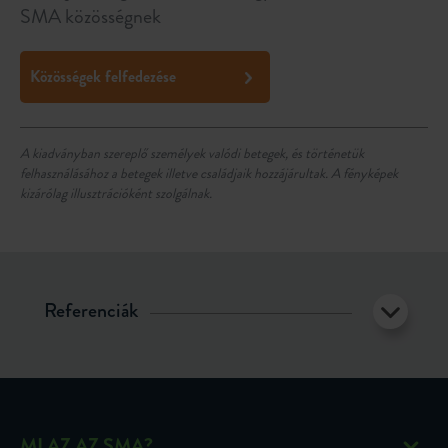
SMA közösségnek
Közösségek felfedezése
A kiadványban szereplő személyek valódi betegek, és történetük
felhasználásához a betegek illetve családjaik hozzájárultak. A fényképek
kizárólag illusztrációként szolgálnak.
Referenciák
MI AZ AZ SMA?