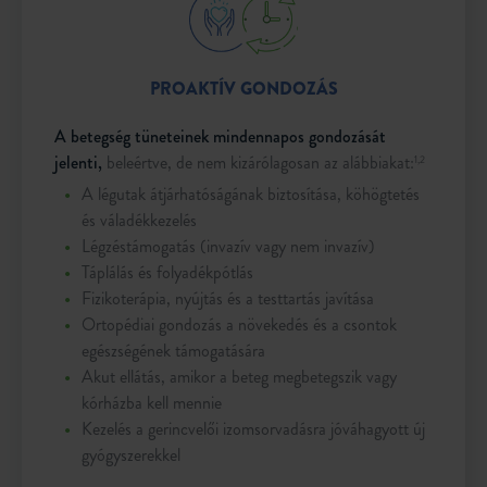
PROAKTÍV GONDOZÁS
A betegség tüneteinek mindennapos gondozását
jelenti,
beleértve, de nem kizárólagosan az alábbiakat:
1,2
A légutak átjárhatóságának biztosítása, köhögtetés
és váladékkezelés
Légzéstámogatás (invazív vagy nem invazív)
Táplálás és folyadékpótlás
Fizikoterápia, nyújtás és a testtartás javítása
Ortopédiai gondozás a növekedés és a csontok
egészségének támogatására
Akut ellátás, amikor a beteg megbetegszik vagy
kórházba kell mennie
Kezelés a gerincvelői izomsorvadásra jóváhagyott új
gyógyszerekkel