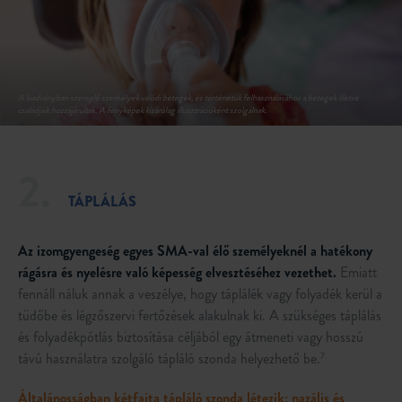
2.
TÁPLÁLÁS
Az izomgyengeség egyes SMA-val élő személyeknél a hatékony
rágásra és nyelésre való képesség elvesztéséhez vezethet.
Emiatt
fennáll náluk annak a veszélye, hogy táplálék vagy folyadék kerül a
tüdőbe és légzőszervi fertőzések alakulnak ki. A szükséges táplálás
és folyadékpótlás biztosítása céljából egy átmeneti vagy hosszú
távú használatra szolgáló tápláló szonda helyezhető be.
7
Általánosságban kétfajta tápláló szonda létezik: nazális és