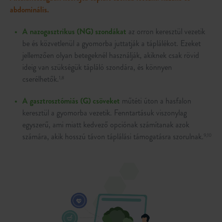
abdominális.
A nazogasztrikus (NG) szondákat
az orron keresztül vezetik
be és közvetlenül a gyomorba juttatják a táplálékot. Ezeket
jellemzően olyan betegeknél használják, akiknek csak rövid
ideig van szükségük tápláló szondára, és könnyen
cserélhetők.
1,8
A gasztrosztómiás (G) csöveket
műtéti úton a hasfalon
keresztül a gyomorba vezetik. Fenntartásuk viszonylag
egyszerű, ami miatt kedvező opciónak számítanak azok
számára, akik hosszú távon táplálási támogatásra szorulnak.
9,10