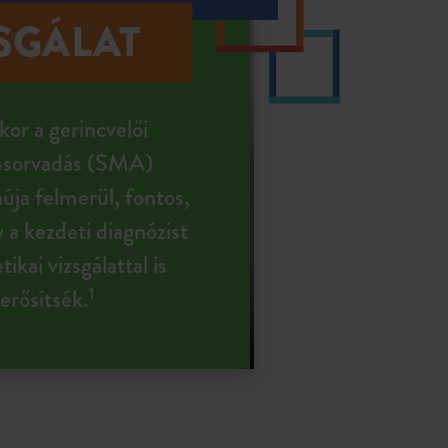
SGÁLAT
or a gerincvelői
msorvadás (SMA)
úja felmerül, fontos,
 a kezdeti diagnózist
tikai vizsgálattal is
rősítsék.
1