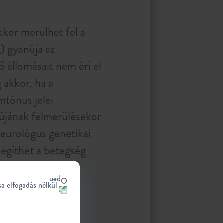
kor merülhet fel a
) gyanúja az
ő állomásait nem éri el
 akkor, ha a
mtónus jelei
újának felmerülésekor
eurológus genetikai
segíthet a betegség
2
sa elfogadás nélkül