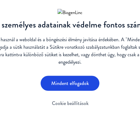
személyes adatainak védelme fontos sz
t használ a weboldal és a böngészési élmény javítása érdekében. A "Mind
gadja a sütik használatát a Sütikre vonatkozó
szabályzatunkban
foglaltak 
ra kattintva különböző sütiket is kezelhet, vagy dönthet úgy, hogy csak a
engedélyezi.
Mindent elfogadok
Cookie beállítások
SMA FELNŐTTEKBEN
AZ SMA
DIAGNOSZ