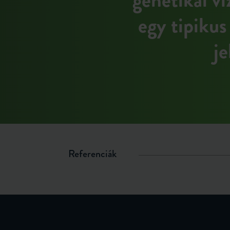
egy tipikus
je
Referenciák