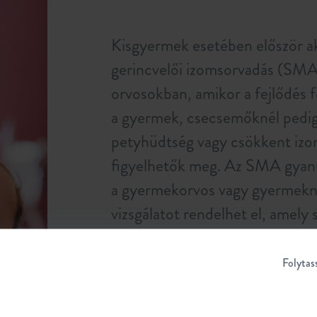
Kisgyermek esetében először ak
gerincvelői izomsorvadás (SMA
orvosokban, amikor a fejlődés f
a gyermek, csecsemőknél pedig
petyhüdtség vagy csökkent izo
figyelhetők meg. Az SMA gyan
a gyermekorvos vagy gyermekn
vizsgálatot rendelhet el, amely 
igazolásában vagy kizárásában.
1,
Folytas
> Tudjon meg többet