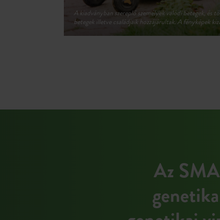
Az SMA d
genetika
genetikai v