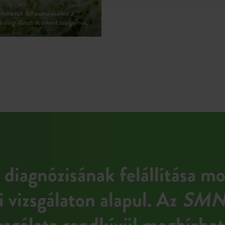
iagnózisának felállítása mo
i vizsgálaton alapul. Az
SMN
izsgálata rendkívül megbízhat