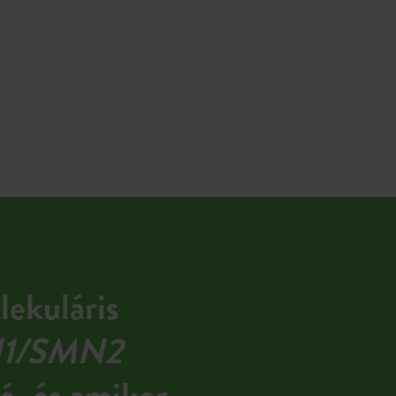
lekuláris
1/SMN2
ó, és amikor