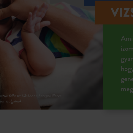
VIZ
Amik
izo
gyan
hogy
gene
mege