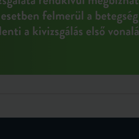
 esetben felmerül a betegség
lenti a kivizsgálás első vonalá