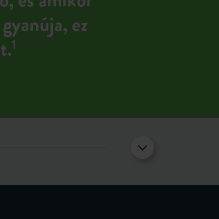
 gyanúja, ez
t.
1