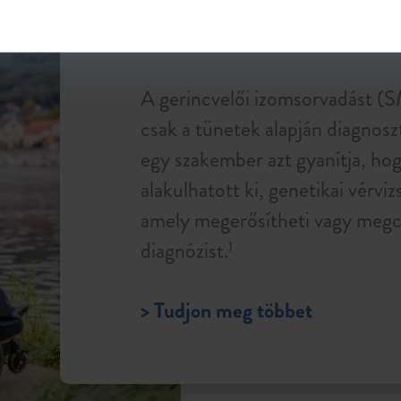
FELNŐTTE
A gerincvelői izomsorvadást (
csak a tünetek alapján diagnoszt
egy szakember azt gyanítja, 
alakulhatott ki, genetikai vérviz
amely megerősítheti vagy megcá
diagnózist.
1
> Tudjon meg többet