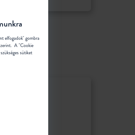
ámunkra
ent elfogadok" gombra
szerint. A "Cookie
 szükséges sütiket
TIZÁLÁSA