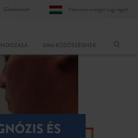
Glosszárium
Válasszon országot vagy régiót
GONDOZÁSA
SMA KÖZÖSSÉGNEK
GNÓZIS ÉS