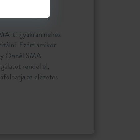
KBEN
SMA-t) gyakran nehéz
izálni. Ezért amikor
hogy Önnél SMA
sgálatot rendel el,
folhatja az előzetes