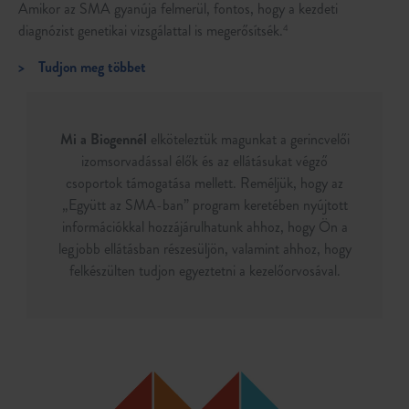
Amikor az SMA gyanúja felmerül, fontos, hogy a kezdeti
diagnózist genetikai vizsgálattal is megerősítsék.
4
>
Tudjon meg többet
Mi a Biogennél
elköteleztük magunkat a gerincvelői
izomsorvadással élők és az ellátásukat végző
csoportok támogatása mellett. Reméljük, hogy az
„Együtt az SMA-ban” program keretében nyújtott
információkkal hozzájárulhatunk ahhoz, hogy Ön a
legjobb ellátásban részesüljön, valamint ahhoz, hogy
felkészülten tudjon egyeztetni a kezelőorvosával.