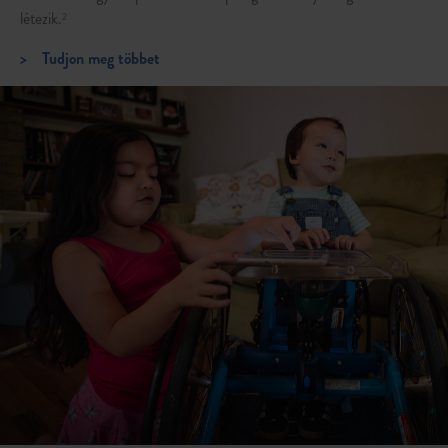
létezik.
2
>
Tudjon meg többet