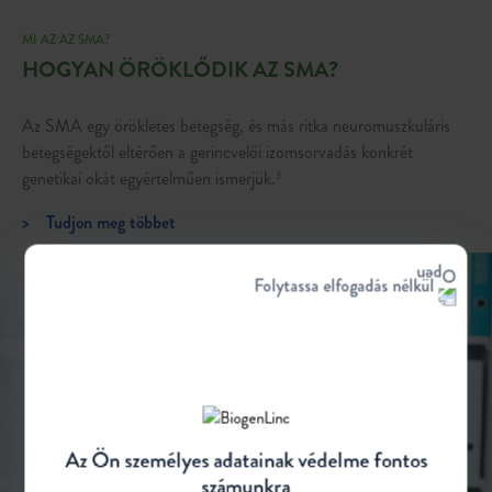
MI AZ AZ SMA?
HOGYAN ÖRÖKLŐDIK AZ SMA?
Az SMA egy örökletes betegség, és más ritka neuromuszkuláris
betegségektől eltérően a gerincvelői izomsorvadás konkrét
genetikai okát egyértelműen ismerjük.
3
>
Tudjon meg többet
Folytassa elfogadás nélkül
Az Ön személyes adatainak védelme fontos
számunkra