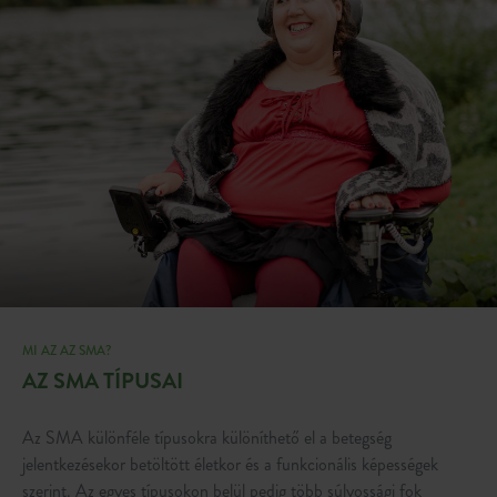
MI AZ AZ SMA?
AZ SMA TÍPUSAI
Az SMA különféle típusokra különíthető el a betegség
jelentkezésekor betöltött életkor és a funkcionális képességek
szerint. Az egyes típusokon belül pedig több súlyossági fok