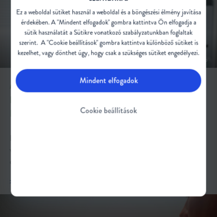
Ez a weboldal sütiket használ a weboldal és a böngészési élmény javítása
érdekében. A "Mindent elfogadok" gombra kattintva Ön elfogadja a
sütik használatát a Sütikre vonatkozó
szabályzatunkban
foglaltak
szerint. A "Cookie beállítások" gombra kattintva különböző sütiket is
kezelhet, vagy dönthet úgy, hogy csak a szükséges sütiket engedélyezi.
Mindent elfogadok
MI AZ AZ SMA?
HASONLÓ TÜNETEKET OKOZÓ
Cookie beállítások
BETEGSÉGEK
Habár az SMA bizonyos jelekkel és tünetekkel jellemezhető,
vannak más olyan betegségek, amelyek hasonló tüneteket
okoznak, ám genetikai okaik különbözőek.
>
Tudjon meg többet