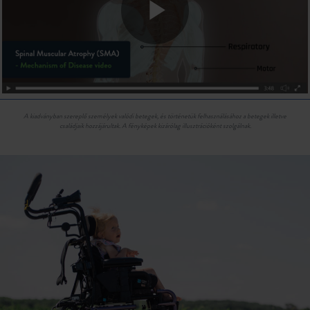
Play
Video
A kiadványban szereplő személyek valódi betegek, és történetük felhasználásához a betegek illetve
családjaik hozzájárultak. A fényképek kizárólag illusztrációként szolgálnak.