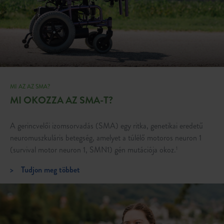
MI AZ AZ SMA?
MI OKOZZA AZ SMA-T?
A gerincvelői izomsorvadás (SMA) egy ritka, genetikai eredetű
neuromuszkuláris betegség, amelyet a túlélő motoros neuron 1
(survival motor neuron 1, SMN1) gén mutációja okoz.
1
>
Tudjon meg többet