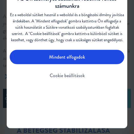
GONDOZÁSÁNAK MINŐSÉGÉBEN
számunkra
Ez a weboldal sütiket használ a weboldal és a böngészési élmény javítása
Az SMA-val élők a jobb gondozási lehetőségeknek köszönhetően
érdekében. A "Mindent elfogadok" gombra kattintva Ön elfogadja a
jobb életkilátásokra számíthatnak. A betegség kezelése és a különféle
sütik használatát a Sütikre vonatkozó
szabályzatunkban
foglaltak
gondozási lehetőségek révén javulhat az SMA-val élők
szerint. A "Cookie beállítások" gombra kattintva különböző sütiket is
életminősége.
6,11
kezelhet, vagy dönthet úgy, hogy csak a szükséges sütiket engedélyezi.
A folyamatban lévő kutatások egyre jobb megértést tesznek lehetővé
Mindent elfogadok
az SMA mögött álló tudomány és az ellátási lehetőségek
tekintetében.
6,7,11
Cookie beállítások
További információ
MIÉRT FONTOS A BETEGSÉG STABILIZÁLÁSA?
A BETEGSÉG STABILIZÁLÁSA