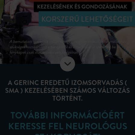
A bemutatott szereplők valódi betegek, és a történetük felhasználásához
szükséges hozzájárulást a betegektől és a családjuktól szereztük be. A
fényképek csak illusztrációs célt szolgálnak.
A GERINC EREDETŰ IZOMSORVADÁS (
SMA ) KEZELÉSÉBEN SZÁMOS VÁLTOZÁS
TÖRTÉNT.
TOVÁBBI INFORMÁCIÓÉRT
KERESSE FEL NEUROLÓGUS