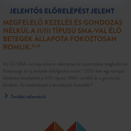
JELENTŐS ELŐRELÉPÉST JELENT
MEGFELELŐ KEZELÉS ÉS GONDOZÁS
NÉLKÜL A II/III TÍPUSÚ SMA-VAL ÉLŐ
BETEGEK ÁLLAPOTA FOKOZTOSAN
ROMLIK.
15,16
Az Ön SMA-val kapcsolatos véleménye és tapasztalata meghatározó
fontosságú az új terápiák kidolgozása során.
2015-ben egy európai
9
felmérést készítettek a II/III. típusú SMA-val élők és a gondozók
körében. Az eredmények a következőt mutatták:
15
További információ