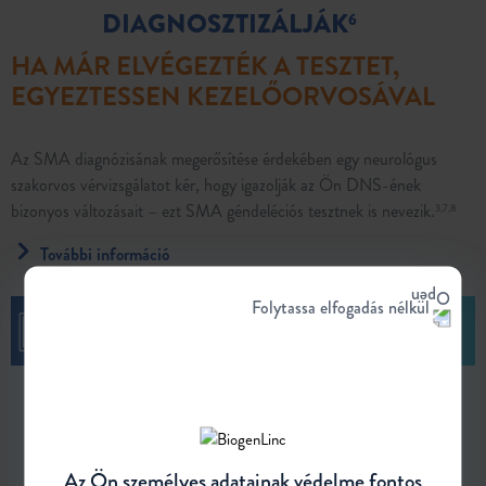
DIAGNOSZTIZÁLJÁK
6
HA MÁR ELVÉGEZTÉK A TESZTET,
EGYEZTESSEN KEZELŐORVOSÁVAL
Az SMA diagnózisának megerősítése érdekében egy neurológus
szakorvos vérvizsgálatot kér, hogy igazolják az Ön DNS-ének
bizonyos változásait – ezt SMA géndeléciós tesztnek is nevezik.
3,7,8
További információ
Folytassa elfogadás nélkül
A LEGKORSZERŰBB ELLÁTÁSBAN RÉSZESÜL?
VÁLTOZÁSOK AZ SMA-VAL ÉLŐK
Az Ön személyes adatainak védelme fontos