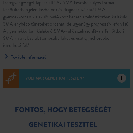
Izomgyengeséget tapasztalt? Az SMA kevésbé súlyos formái
felnőttkorban jelentkezhetnek és diagnosztizálhatók.
A
1,2
gyermekkorban kialakuló SMA-hoz képest a felnőttkorban kialakuló
SMA enyhébb tüneteket okozhat, de ugyanúgy progresszív lefolyású.
A gyermekkorban kialakuló SMA-val összehasonlítva a felnőttkori
SMA kialakulása alattomosabb lehet és esetleg nehezebben
ismerhető fel.
3
További információ
VOLT MÁR GENETIKAI TESZTEN?
FONTOS, HOGY BETEGSÉGÉT
GENETIKAI TESZTTEL